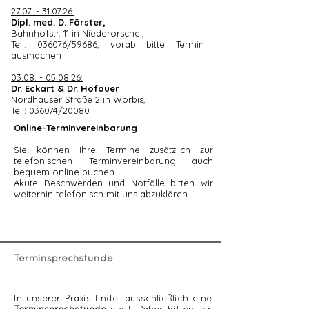
27.07. - 31.07.26
:
Dipl. med. D. Förster,
Bahnhofstr. 11 in Niederorschel,
Tel.: 036076/59686, vorab bitte Termin
ausmachen
03.08. - 05.08.26
:
Dr. Eckart & Dr. Hofauer
Nordhäuser Straße 2 in Worbis,
Tel.: 036074/20080
Online-Terminvereinbarung
Sie können Ihre Termine zusätzlich zur
telefonischen Terminvereinbarung auch
bequem online buchen.
Akute Beschwerden und Notfälle bitten wir
weiterhin telefonisch mit uns abzuklären.
Terminsprechstunde
In unserer Praxis findet ausschließlich eine