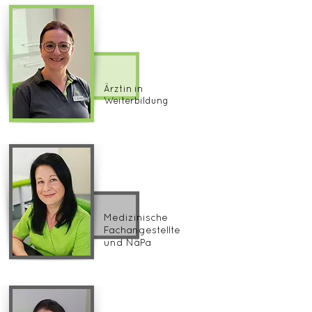
Stefanie Leukefeld
Ärztin in
Weiterbildung
Mandy Gebert
Medizinische
Fachangestellte
und NäPa