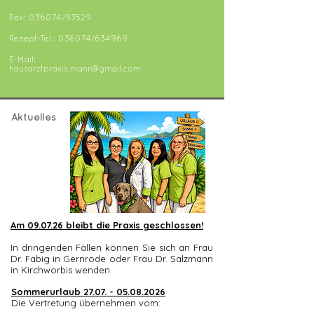
Fax: 036074/93529
Rezept-Tel.: 036074/634969
E-Mail:
hausarztpraxis.mann@gmail.com
Aktuelles
Am 09.07.26 bleibt die Praxis geschlossen!
In dringenden Fällen können Sie sich an Frau
Dr. Fabig in Gernrode oder Frau Dr. Salzmann
in Kirchworbis wenden.
Sommerurlaub
27.07. - 05.08.2026
Die Vertretung übernehmen vom: