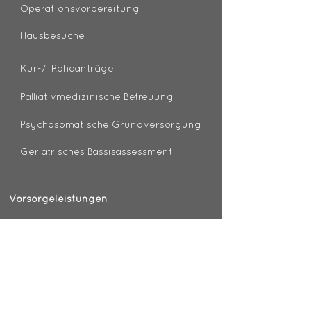
Operationsvorbereitung
Hausbesuche
Kur-/ Rehaanträge
Palliativmedizinische Betreuung
Psychosomatische Grundversorgung
Geriatrisches Bassisassessment
Vorsorgeleistungen
Gesundheitsuntersuchungen (Check-up)
Darmkrebsvorsorge
Hautkrebs-Screening